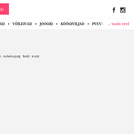
si
.. vaata veel
KAD
VÕILEIVAD
JOOGID
KÖÖGIVILJAD
PUUVILJAD
MARJAD
m
kaheksajalg
forell
krabi