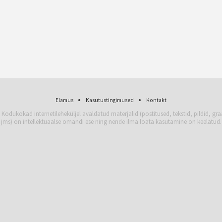
Elamus
Kasutustingimused
Kontakt
 Kodukokad internetileheküljel avaldatud materjalid (postitused, tekstid, pildid, gra
jms) on intellektuaalse omandi ese ning nende ilma loata kasutamine on keelatud.