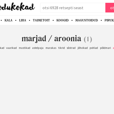
otsi
ot
KALA
LIHA
TAIMETOIT
KOOGID
MAGUSTOIDUD
PIRU
marjad
/
aroonia
(1)
kad
vaarikad
mustikad
astelpaju
murakas
tikrid
sõstrad
jõhvikad
pohlad
põldmari