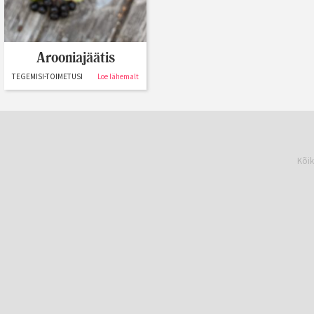
Arooniajäätis
TEGEMISI-TOIMETUSI
Loe lähemalt
Kõik