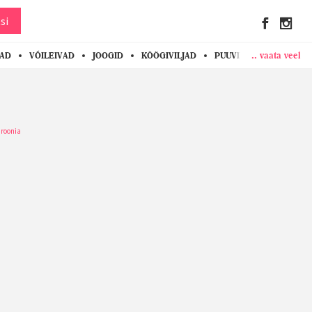
si
.. vaata veel
KAD
VÕILEIVAD
JOOGID
KÖÖGIVILJAD
PUUVILJAD
MARJAD
aroonia