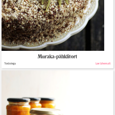
Muraka-pähklitort
Toidutegu
Loe lähemalt