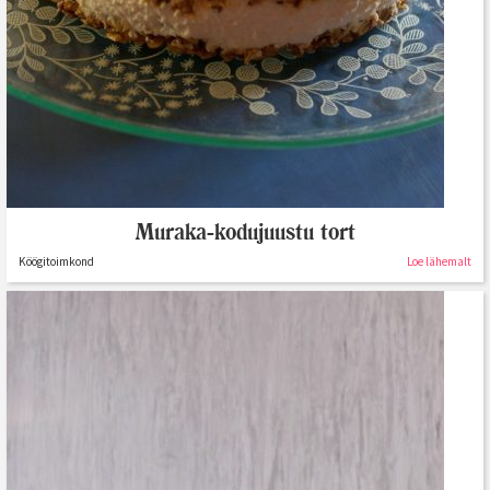
Muraka-kodujuustu tort
Köögitoimkond
Loe lähemalt