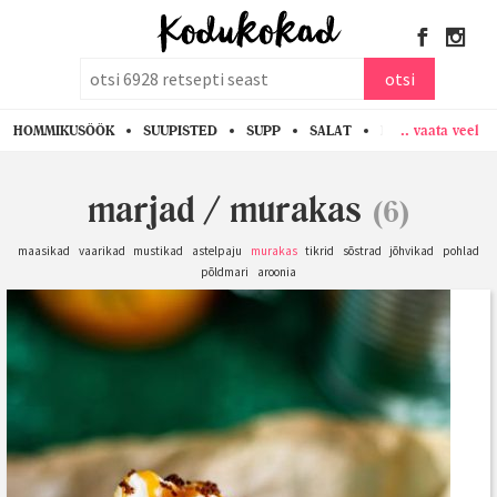
otsi
otsi
.. vaata veel
HOMMIKUSÖÖK
SUUPISTED
SUPP
SALAT
PASTA
KANA
marjad
/
murakas
(6)
maasikad
vaarikad
mustikad
astelpaju
murakas
tikrid
sõstrad
jõhvikad
pohlad
põldmari
aroonia