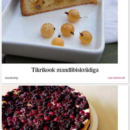
Tikrikook mandlibiskviidiga
laualamp
Loe lähemalt