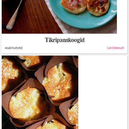
Tikripannkoogid
noad-kahvlid
Loe lähemalt