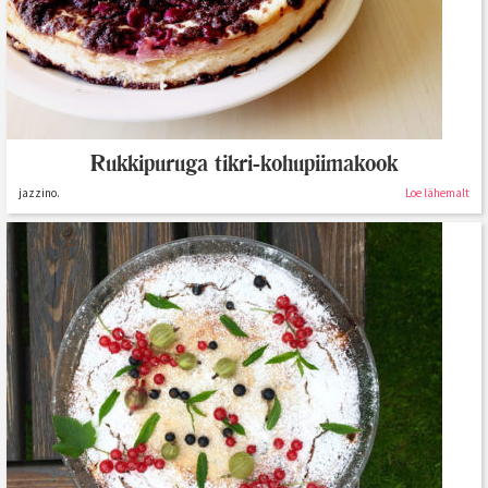
Rukkipuruga tikri-kohupiimakook
jazzino.
Loe lähemalt