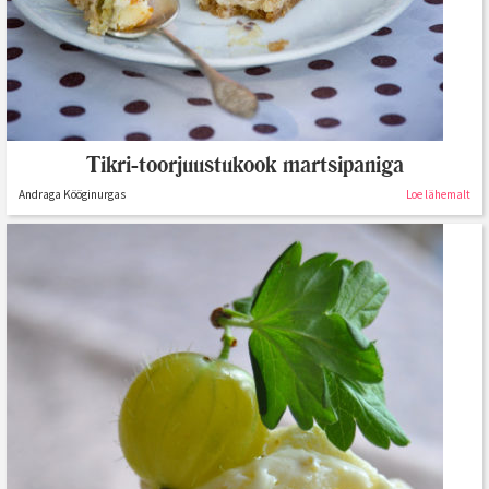
Tikri-toorjuustukook martsipaniga
Andraga Kööginurgas
Loe lähemalt