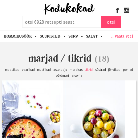
otsi
otsi
.. vaata veel
HOMMIKUSÖÖK
SUUPISTED
SUPP
SALAT
PASTA
KANA
marjad
/
tikrid
(18)
maasikad
vaarikad
mustikad
astelpaju
murakas
tikrid
sõstrad
jõhvikad
pohlad
põldmari
aroonia