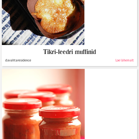
Tikri-leedri muffinid
davahtaresidence
Loe lähemalt