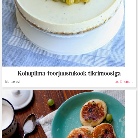
Kohupiima-toorjuustukook tikrimoosiga
Maitse asi
Loe lähemalt