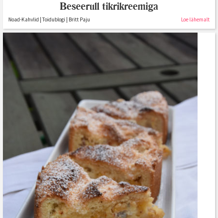
Beseerull tikrikreemiga
Noad-Kahvlid | Toidublogi | Britt Paju
Loe lähemalt