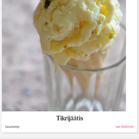
Tikrijäätis
laualamp
Loe lähemalt