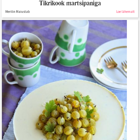
Tikrikook martsipaniga
Merilin Maiustab
Loe lähemalt