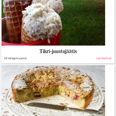
Tikri-juustujäätis
E4 retseptiraamat
Loe lähemalt