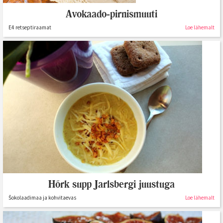
Avokaado-pirnismuuti
E4 retseptiraamat
Loe lähemalt
Hõrk supp Jarlsbergi juustuga
Šokolaadimaa ja kohvitaevas
Loe lähemalt