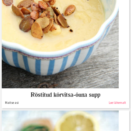
Röstitud kõrvitsa-õuna supp
Maitse asi
Loe lähemalt