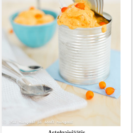
Astelpajujäätis