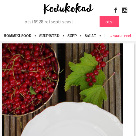
otsi
otsi
.. vaata veel
HOMMIKUSÖÖK
SUUPISTED
SUPP
SALAT
PASTA
KANA