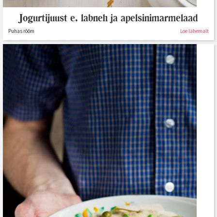
Jogurtijuust e. labneh ja apelsinimarmelaad
Puhas rõõm
Loe lähemalt