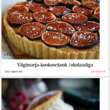
Viigimarja-kookosekook šokolaadiga
Zoozi tegemised
Loe lähemalt