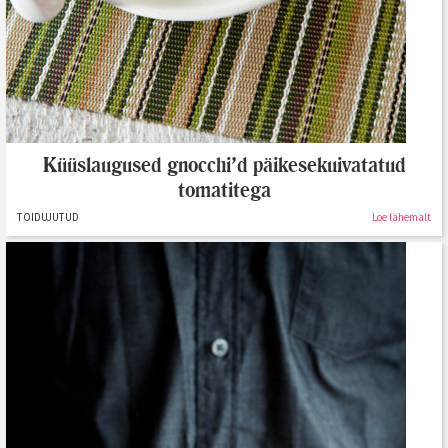
Küüslaugused gnocchi’d päikesekuivatatud
tomatitega
TOIDUJUTUD
Loe lähemalt