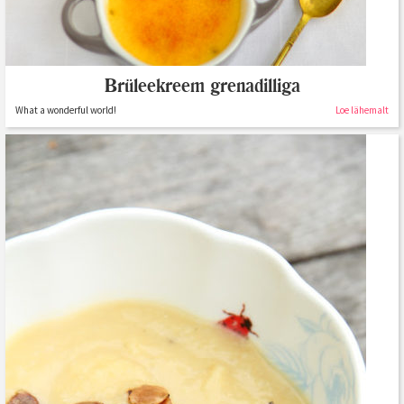
Brüleekreem grenadilliga
What a wonderful world!
Loe lähemalt