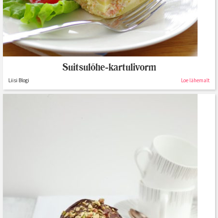
Suitsulõhe-kartulivorm
Liisi Blogi
Loe lähemalt