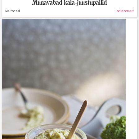
Munavabad kala-juustupallid
Maitse asi
Loe lähemalt