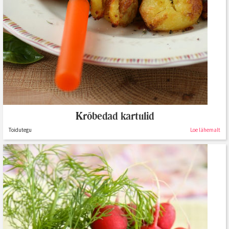
Krõbedad kartulid
Toidutegu
Loe lähemalt