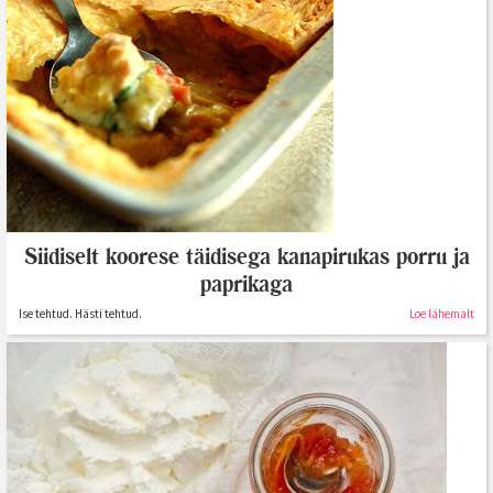
Siidiselt koorese täidisega kanapirukas porru ja
paprikaga
Ise tehtud. Hästi tehtud.
Loe lähemalt