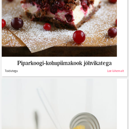
Piparkoogi-kohupiimakook jõhvikatega
Toidutegu
Loe lähemalt