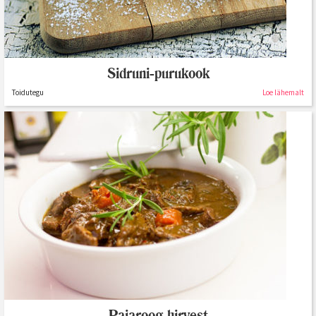
Sidruni-purukook
Toidutegu
Loe lähemalt
Pajaroog hirvest