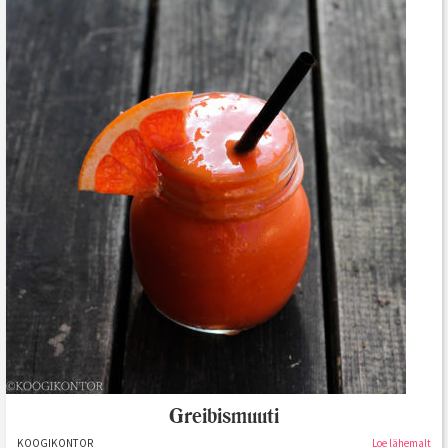
Greibismuuti
KOOGIKONTOR
Loe lähemalt