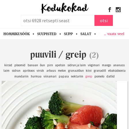
otsi
otsi
.. vaata veel
HOMMIKUSÖÖK
SUUPISTED
SUPP
SALAT
PASTA
KANA
puuvili
/
greip
(2)
kirsid
ploomid
banaan
õun
pirn
apelsin
sidrun ja laim
viigimari
mango
ananass
laim
sidrun
aprikoos
virsik
arbuus
melon
granaatõun
kiivi
granadill
ebaküdoonia
mandariin
hurmaa
viinamari
papaia
nektariin
greip
pomelo
datlid