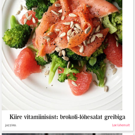
Kiire vitamiinisüst: brokoli-lõhesalat greibiga
jazzino.
Loe lähemalt