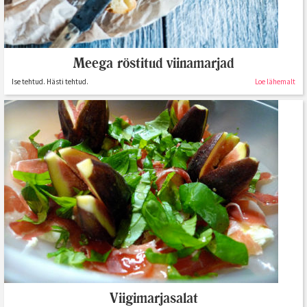
Meega röstitud viinamarjad
Ise tehtud. Hästi tehtud.
Loe lähemalt
Viigimarjasalat