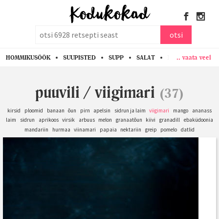
otsi
otsi
.. vaata veel
HOMMIKUSÖÖK
SUUPISTED
SUPP
SALAT
PASTA
KANA
puuvili
/
viigimari
(37)
kirsid
ploomid
banaan
õun
pirn
apelsin
sidrun ja laim
viigimari
mango
ananass
laim
sidrun
aprikoos
virsik
arbuus
melon
granaatõun
kiivi
granadill
ebaküdoonia
mandariin
hurmaa
viinamari
papaia
nektariin
greip
pomelo
datlid