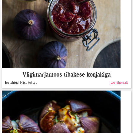
Viigimarjamoos tibakese konjakiga
Ise tehtud. Hästi tehtud.
Loe lähemalt