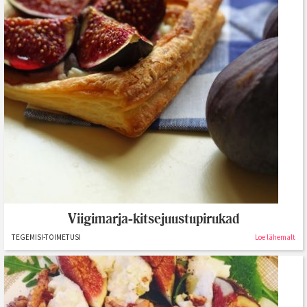
Viigimarja-kitsejuustupirukad
TEGEMISI-TOIMETUSI
Loe lähemalt