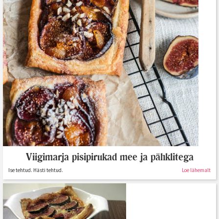
Viigimarja pisipirukad mee ja pähklitega
Ise tehtud. Hästi tehtud.
Loe lähemalt