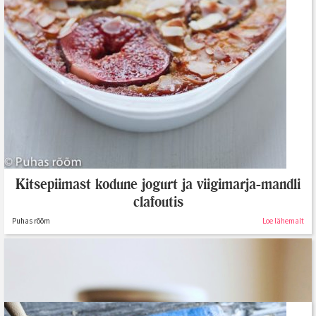
Kitsepiimast kodune jogurt ja viigimarja-mandli
clafoutis
Puhas rõõm
Loe lähemalt