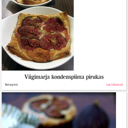
Viigimarja kondenspiima pirukas
Retseptid
Loe lähemalt