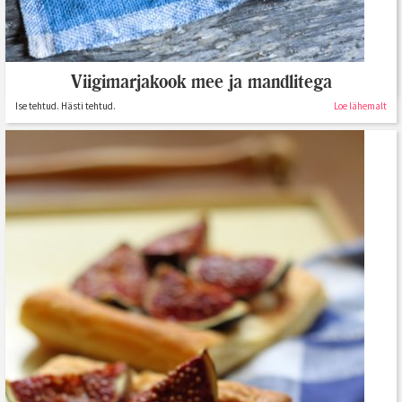
Viigimarjamoos
Viigimarjakook mee ja mandlitega
davahtaresidence
Loe lähemalt
Ise tehtud. Hästi tehtud.
Loe lähemalt