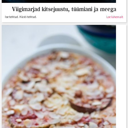
Viigimarjad kitsejuustu, tüümiani ja meega
Ise tehtud. Hästi tehtud.
Loe lähemalt