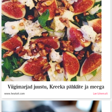
Viigimarjad juustu, Kreeka pähklite ja meega
www.heatoit.com
Loe lähemalt