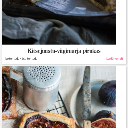
Kitsejuustu-viigimarja pirukas
Ise tehtud. Hästi tehtud.
Loe lähemalt