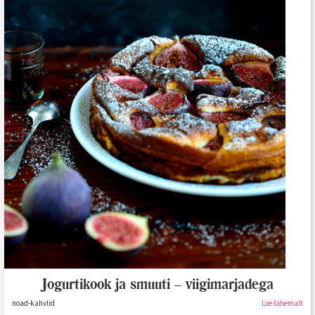
Jogurtikook ja smuuti – viigimarjadega
noad-kahvlid
Loe lähemalt