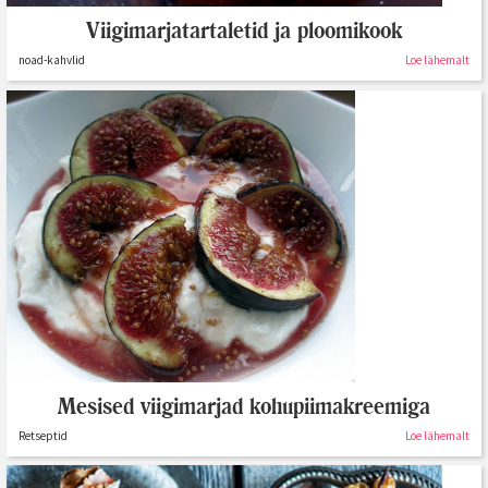
Viigimarjatartaletid ja ploomikook
noad-kahvlid
Loe lähemalt
Mesised viigimarjad kohupiimakreemiga
Retseptid
Loe lähemalt