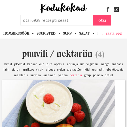
otsi
otsi
.. vaata veel
HOMMIKUSÖÖK
SUUPISTED
SUPP
SALAT
PASTA
KANA
puuvili
/
nektariin
(4)
kirsid
ploomid
banaan
õun
pirn
apelsin
sidrun ja laim
viigimari
mango
ananass
laim
sidrun
aprikoos
virsik
arbuus
melon
granaatõun
kiivi
granadill
ebaküdoonia
mandariin
hurmaa
viinamari
papaia
nektariin
greip
pomelo
datlid