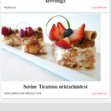
kreemiga
Maitse asi
Loe lähemalt
Suvine Tiramisu nektariinidest
SENTJURIN FOOD PRODUCTION
Loe lähemalt