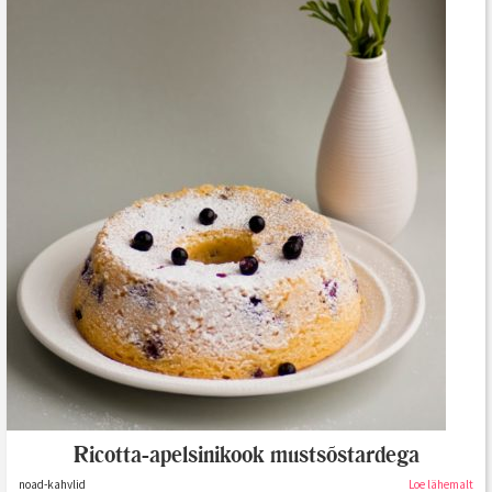
Ricotta-apelsinikook mustsõstardega
noad-kahvlid
Loe lähemalt