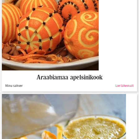
Araabiamaa apelsinikook
Minu sahver
Loe lähemalt