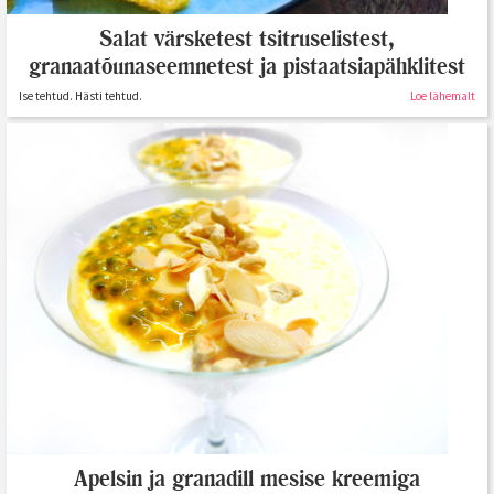
Salat värsketest tsitruselistest,
granaatõunaseemnetest ja pistaatsiapähklitest
Ise tehtud. Hästi tehtud.
Loe lähemalt
Apelsin ja granadill mesise kreemiga