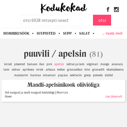
otsi
otsi
.. vaata veel
HOMMIKUSÖÖK
SUUPISTED
SUPP
SALAT
PASTA
KANA
puuvili
/
apelsin
(81)
kirsid
ploomid
banaan
õun
pirn
apelsin
sidrun ja laim
viigimari
mango
ananass
laim
sidrun
aprikoos
virsik
arbuus
melon
granaatõun
kiivi
granadill
ebaküdoonia
mandariin
hurmaa
viinamari
papaia
nektariin
greip
pomelo
datlid
Mandli-apelsinikook oliiviõliga
Siit nurgast ja sealt nurgast toidublogi | Mari-Liis
Ilover
Loe lähemalt