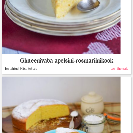
Gluteenivaba apelsini-rosmariinikook
Ise tehtud. Hästi tehtud.
Loe lähemalt