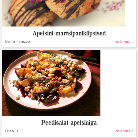
Apelsini-martsipaniküpsised
Merilin maiustab
Loe lähemalt
Peedisalat apelsiniga
l.e.o.o.l.a
Loe lähemalt