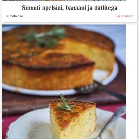
Smuuti apelsini, banaani ja datlitega
Taimetoit.ee
Loe lähemalt