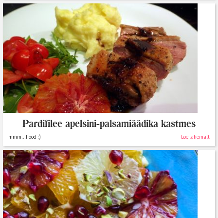
Pardifilee apelsini-palsamiäädika kastmes
mmm...Food :)
Loe lähemalt