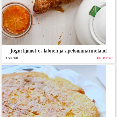
Jogurtijuust e. labneh ja apelsinimarmelaad
Puhas rõõm
Loe lähemalt