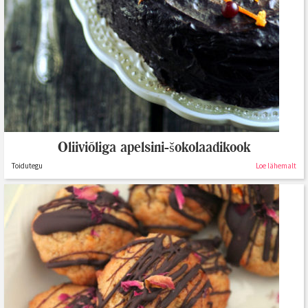
Oliiviõliga apelsini-šokolaadikook
Toidutegu
Loe lähemalt