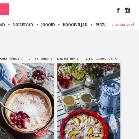
si
.. vaata veel
KAD
VÕILEIVAD
JOOGID
KÖÖGIVILJAD
PUUVILJAD
MARJAD
oonia
mandariin
hurmaa
viinamari
papaia
nektariin
greip
pomelo
datlid