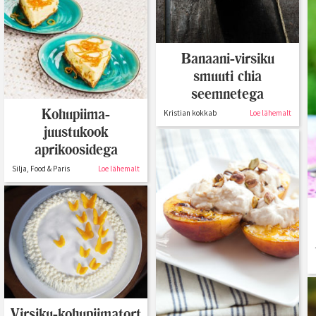
Banaani-virsiku
smuuti chia
seemnetega
Kohupiima-
Kristian kokkab
Loe lähemalt
juustukook
aprikoosidega
Silja, Food & Paris
Loe lähemalt
Virsiku-kohupiimatort