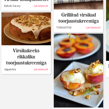
Kohvik Zacary
Loe lähemalt
Grillitud virsikud
toorjuustukreemiga
TOIDUJUTUD
Loe lähemalt
Virsikukeeks
rikkaliku
toorjuustukreemiga
silgudritta
Loe lähemalt