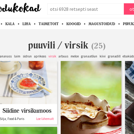
otsi
ot
KALA
LIHA
TAIMETOIT
KOOGID
MAGUSTOIDUD
PIRU
puuvili
/
virsik
(25)
ananass
laim
sidrun
aprikoos
virsik
arbuus
melon
granaatõun
kiivi
granadill
ebaküd
Siidine virsikumoos
Silja, Food & Paris
Loe lähemalt