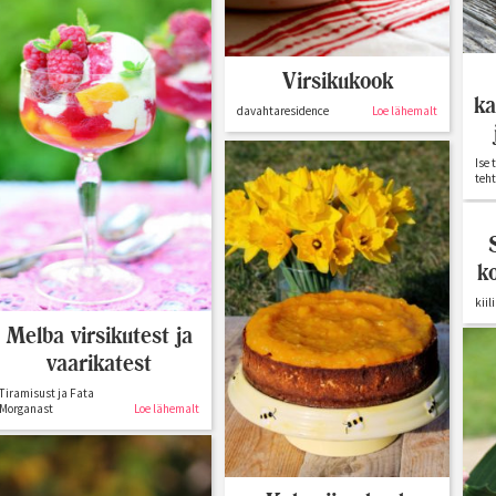
Virsikukook
ka
davahtaresidence
Loe lähemalt
Ise 
teh
k
kiil
Melba virsikutest ja
vaarikatest
Tiramisust ja Fata
Morganast
Loe lähemalt