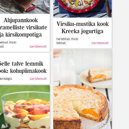
Ahjupannkook
Virsiku-mustika kook
ramelliste virsikute
Kreeka jogurtiga
ja kirsikompotiga
Ise tehtud. Hästi
tehtud. Hästi
tehtud.
Loe lähemalt
tud.
Loe lähemalt
Selle talve lemmik
ook: kohupiimakook
ike köögis
Loe lähemalt