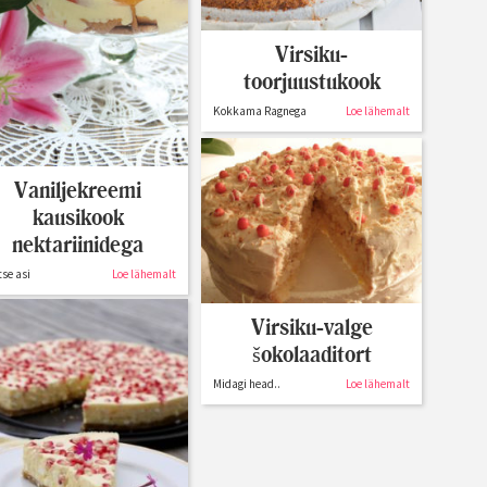
Virsiku-
toorjuustukook
Kokkama Ragnega
Loe lähemalt
Vaniljekreemi
kausikook
nektariinidega
se asi
Loe lähemalt
Virsiku-valge
šokolaaditort
Midagi head..
Loe lähemalt