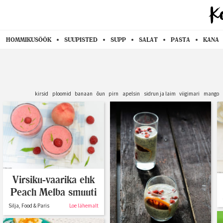
HOMMIKUSÖÖK
SUUPISTED
SUPP
SALAT
PASTA
KANA
kirsid
ploomid
banaan
õun
pirn
apelsin
sidrun ja laim
viigimari
mango
Virsiku-vaarika ehk
Peach Melba smuuti
Silja, Food & Paris
Loe lähemalt