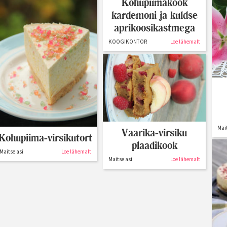
Kohupiimakook
kardemoni ja kuldse
aprikoosikastmega
KOOGIKONTOR
Loe lähemalt
Mait
Vaarika-virsiku
Kohupiima-virsikutort
plaadikook
Maitse asi
Loe lähemalt
Maitse asi
Loe lähemalt