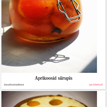
Aprikoosid siirupis
davahtaresidence
Loe lähemalt