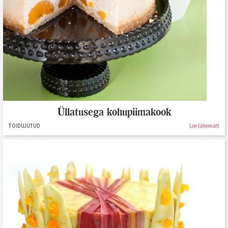
Üllatusega kohupiimakook
TOIDUJUTUD
Loe lähemalt