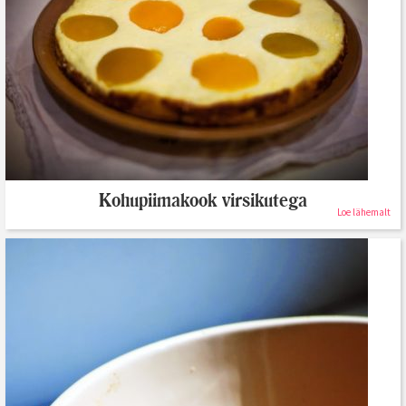
Kohupiimakook virsikutega
Loe lähemalt