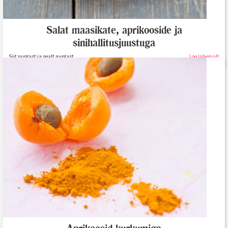
Salat maasikate, aprikooside ja
sinihallitusjuustuga
Siit nurgast ja sealt nurgast
Loe lähemalt