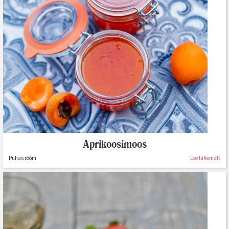
Aprikoosimoos
Puhas rõõm
Loe lähemalt