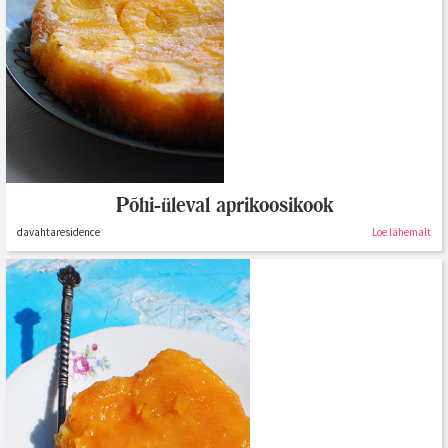
Põhi-üleval aprikoosikook
davahtaresidence
Loe lähemalt