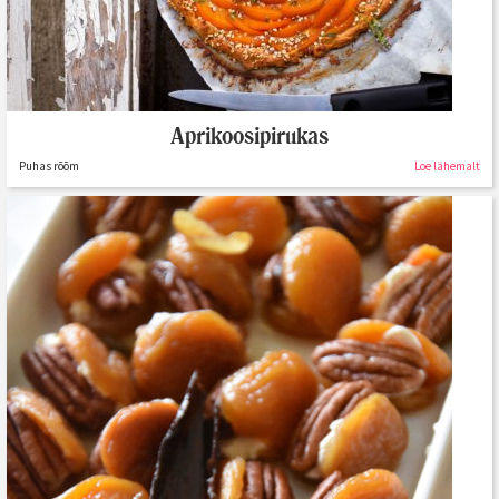
Aprikoosipirukas
Puhas rõõm
Loe lähemalt