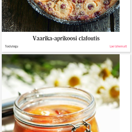
Vaarika-aprikoosi clafoutis
Toidutegu
Loe lähemalt