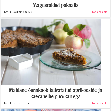
Magustoidud pokaalis
Kätrini kokkamispäevik
Loe lähemalt
Mahlane õunakook kuivatatud aprikooside ja
kaerahelbe purukattega
Ise tehtud. Hästi tehtud.
Loe lähemalt