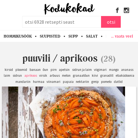
otsi
otsi
.. vaata veel
HOMMIKUSÖÖK
SUUPISTED
SUPP
SALAT
PASTA
KANA
puuvili
/
aprikoos
(28)
kirsid
ploomid
banaan
õun
pirn
apelsin
sidrun ja laim
viigimari
mango
ananass
laim
sidrun
aprikoos
virsik
arbuus
melon
granaatõun
kiivi
granadill
ebaküdoonia
mandariin
hurmaa
viinamari
papaia
nektariin
greip
pomelo
datlid