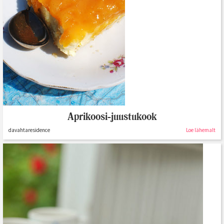
Aprikoosi-juustukook
davahtaresidence
Loe lähemalt