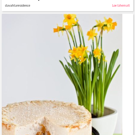
davahtaresidence
Loe lähemalt