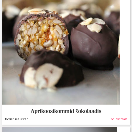
Aprikoosikommid šokolaadis
Merilin maiustab
Loe lähemalt